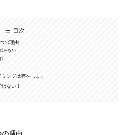
目次
3つの理由
残らない
駄
イミングは存在します
ではない！
つの理由