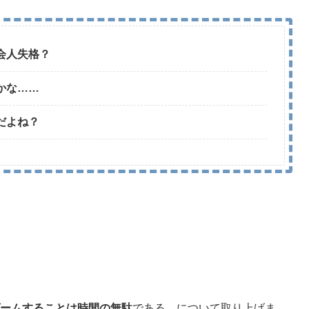
会人失格？
かな……
だよね？
ームすることは時間の無駄
である。
について取り上げま