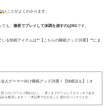
ない
ことがよくわかります。
っても、
徹夜でプレイして体調を崩すのはNG
です。
いる快眠アイテムは**【こちらの睡眠グッズ16選】**にま
会人ゲーマー向け睡眠グッズ16選！【快眠法も】 | オ
と思うのにゲームで眠れない……遅くまでゲームしてもスッキリ起き
悩みを解決します！ 〇本記事でわかること 疲れがバッチリとれ…